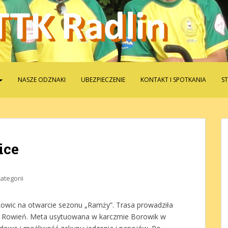
NASZE ODZNAKI
UBEZPIECZENIE
KONTAKT I SPOTKANIA
S
ice
ategorii
kowic na otwarcie sezonu „Ramży”. Trasa prowadziła
 i Rowień. Meta usytuowana w karczmie Borowik w