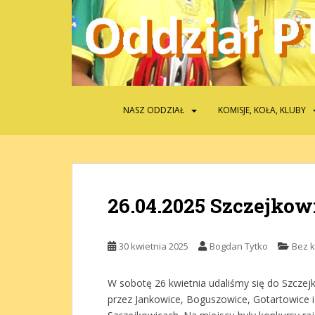
S
k
i
p
t
o
m
NASZ ODDZIAŁ
KOMISJE, KOŁA, KLUBY
a
i
n
c
o
26.04.2025 Szczejkow
n
t
e
30 kwietnia 2025
Bogdan Tytko
Bez k
n
t
W sobotę 26 kwietnia udaliśmy się do Szczej
przez Jankowice, Boguszowice, Gotartowice