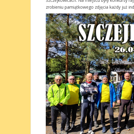
Szczejkowicach. Na miejscu były konkursy ra
zrobieniu pamiątkowego zdjęcia każdy już in