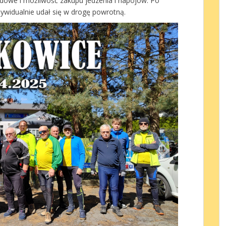
jdowe i możliwość zakupu jedzenia i napojów. Po
dywidualnie udał się w drogę powrotną.