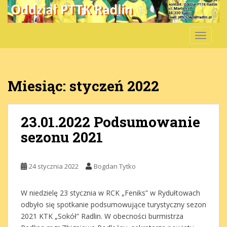
S
k
i
TOGGLE
p
t
o
m
Miesiąc:
styczeń 2022
a
i
n
23.01.2022 Podsumowanie
c
sezonu 2021
o
n
t
24 stycznia 2022
Bogdan Tytko
e
n
t
W niedzielę 23 stycznia w RCK „Feniks” w Rydułtowach
odbyło się spotkanie podsumowujące turystyczny sezon
2021 KTK „Sokół” Radlin. W obecności burmistrza