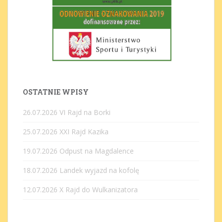
OSTATNIE WPISY
26.07.2026 VI Rajd na Borki
25.07.2026 XXI Rajd Kazika
19.07.2026 Odpust na Magdalence
18.07.2026 Landek wyjazd na kofolę
12.07.2026 X Rajd do Wulkanizatora