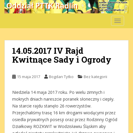
S
k
i
TOGGLE
p
t
o
m
14.05.2017 IV Rajd
a
Kwitnące Sady i Ogrody
i
n
c
15 maja 2017
Bogdan Tytko
Bez kategorii
o
n
t
Niedziela 14 maja 2017 roku. Po wielu zimnych i
e
mokrych dniach nareszcie poranek słoneczny i ciepły.
n
Na starcie rajdu stanęło 26 rowerzystów.
t
Przejechaliśmy trasę 16 km drogami wiodącymi przez
osiedla prywatnych posesji oraz przez Rodzinny Ogród
Działkowy ROZKWIT w Wodzisławiu Śląskim aby