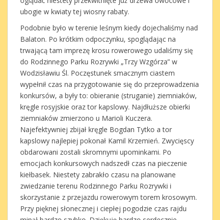
oglądać niestety przekwitnięte już drzewa owocowe i
ubogie w kwiaty tej wiosny rabaty.
Podobnie było w terenie leśnym kiedy dojechaliśmy nad
Balaton. Po krótkim odpoczynku, spoglądając na
trwającą tam imprezę krosu rowerowego udaliśmy się
do Rodzinnego Parku Rozrywki „Trzy Wzgórza” w
Wodzisławiu Śl. Poczęstunek smacznym ciastem
wypełnił czas na przygotowanie się do przeprowadzenia
konkursów, a były to: obieranie (struganie) ziemniaków,
kręgle rosyjskie oraz tor kapslowy. Najdłuższe obierki
ziemniaków zmierzono u Marioli Kuczera.
Najefektywniej zbijał kręgle Bogdan Tytko a tor
kapslowy najlepiej pokonał Kamil Krzemień. Zwycięscy
obdarowani zostali skromnymi upominkami. Po
emocjach konkursowych nadszedł czas na pieczenie
kiełbasek. Niestety zabrakło czasu na planowane
zwiedzanie terenu Rodzinnego Parku Rozrywki i
skorzystanie z przejazdu rowerowym torem krosowym.
Przy pięknej słonecznej i ciepłej pogodzie czas rajdu
minął bardzo szybko. Dziękuję bardzo serdecznie