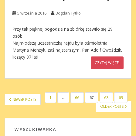
5 września 2016
Bogdan Tytko
Przy tak pięknej pogodzie na zbiórkę stawiło się 29
osób.
Najmłodszą uczestniczką rajdu była ośmioletnia
Martyna Menżyk, zaś najstarszym, Pan Adolf Gwoździk,
liczący 87 lat!
CZYTAJ WIĘCEJ
STRONICOWANIE
1
…
66
67
68
69
NEWER POSTS
WPISÓW
OLDER POSTS
WYSZUKIWARKA