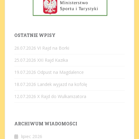
OSTATNIE WPISY
26.07.2026 VI Rajd na Borki
25.07.2026 XXI Rajd Kazika
19.07.2026 Odpust na Magdalence
18.07.2026 Landek wyjazd na kofolę
12.07.2026 X Rajd do Wulkanizatora
ARCHIWUM WIADOMOŚCI
lipiec 2026