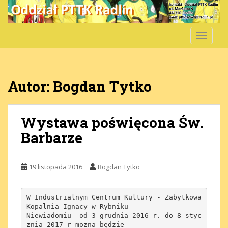
S
k
i
TOGGLE
p
t
o
m
Autor:
Bogdan Tytko
a
i
n
Wystawa poświęcona Św.
c
Barbarze
o
n
t
19 listopada 2016
Bogdan Tytko
e
n
t
W Industrialnym Centrum Kultury - Zabytkowa 
Kopalnia Ignacy w Rybniku

Niewiadomiu  od 3 grudnia 2016 r. do 8 styc
znia 2017 r można będzie
