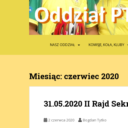
S
k
i
p
t
o
m
NASZ ODDZIAŁ
KOMISJE, KOŁA, KLUBY
a
i
n
c
Miesiąc:
czerwiec 2020
o
n
t
e
31.05.2020 II Rajd Sek
n
t
2 czerwca 2020
Bogdan Tytko