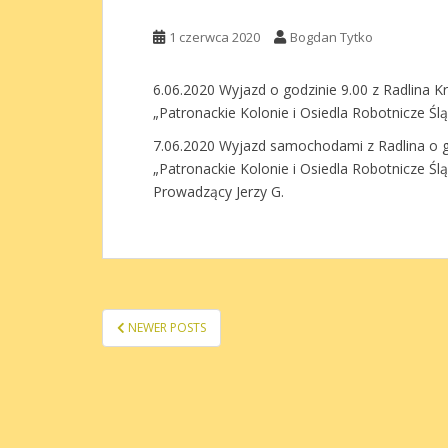
1 czerwca 2020
Bogdan Tytko
6.06.2020 Wyjazd o godzinie 9.00 z Radlina K
„Patronackie Kolonie i Osiedla Robotnicze Ślą
7.06.2020 Wyjazd samochodami z Radlina o g
„Patronackie Kolonie i Osiedla Robotnicze Ś
Prowadzący Jerzy G.
STRONICOWANIE
NEWER POSTS
WPISÓW