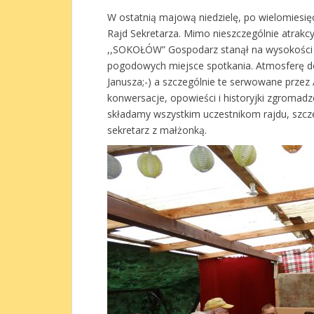
W ostatnią majową niedzielę, po wielomiesięc
Rajd Sekretarza. Mimo nieszczególnie atrakc
,,SOKOŁÓW” Gospodarz stanął na wysokości
pogodowych miejsce spotkania. Atmosferę d
Janusza;-) a szczególnie te serwowane przez 
konwersacje, opowieści i historyjki zgromad
składamy wszystkim uczestnikom rajdu, szcze
sekretarz z małżonką.