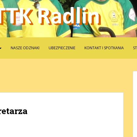
NASZE ODZNAKI
UBEZPIECZENIE
KONTAKT I SPOTKANIA
S
retarza