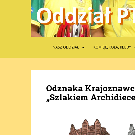
S
k
i
p
t
o
m
NASZ ODDZIAŁ
KOMISJE, KOŁA, KLUBY
a
i
n
c
o
Odznaka Krajoznawc
n
t
„Szlakiem Archidiece
e
n
t