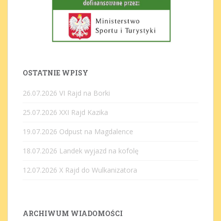
OSTATNIE WPISY
26.07.2026 VI Rajd na Borki
25.07.2026 XXI Rajd Kazika
19.07.2026 Odpust na Magdalence
18.07.2026 Landek wyjazd na kofolę
12.07.2026 X Rajd do Wulkanizatora
ARCHIWUM WIADOMOŚCI