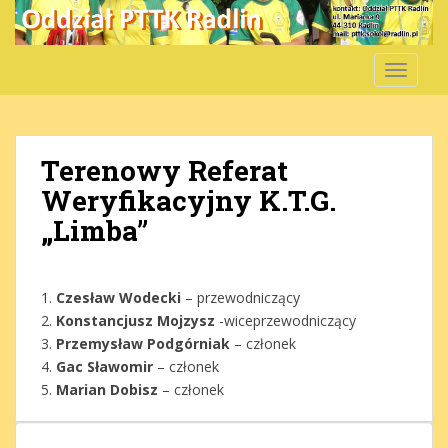
S
k
i
TOGGLE
p
t
o
m
Terenowy Referat
a
Weryfikacyjny K.T.G.
i
n
„Limba”
c
o
n
1.
Czesław Wodecki
– przewodniczący
t
2.
Konstancjusz Mojzysz
-wiceprzewodniczący
e
3.
Przemysław Podgórniak
– członek
n
4.
Gac Sławomir
– członek
t
5.
Marian Dobisz
– członek